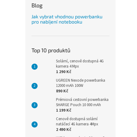
Blog
Jak vybrat vhodnou powerbanku
pro nabíjení notebooku
Top 10 produktů
Solární, cenově dostupná 4G
kamera 4 Mpx
1 290 Kč
UGREEN Nexode powerbanka
12000 mAh 100W
890 Kč
Prémiová cestovní powerbanka
SHARGE Pouch 10 000 mAh
1 199 Kč
Cenově dostupná solární
natáčecí 4G kamera 4Mpx
2 490 Kč