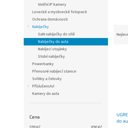
n
Vnitřní IP kamery
e
Lovecké a myslivecké fotopasti
l
Ochrana domácnosti
Nabíječky
Ř
a
GaN nabíječky do sítě
Nejlev
z
Nabíječky do auta
e
Nabíjecí stojánky
V
n
Stolní nabíječky
ý
í
Powerbanky
p
p
i
r
Přenosné nabíjecí stanice
s
o
Svítilny a čelovky
p
d
Příslušenství
r
u
Kamery do auta
o
k
d
t
u
ů
UGREE
k
Cena
do au
t
599
Kč
890
Kč