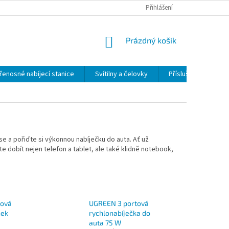
Přihlášení
NÁKUPNÍ
Prázdný košík
KOŠÍK
řenosné nabíjecí stanice
Svítilny a čelovky
Příslušenství
e a pořiďte si výkonnou nabíječku do auta. Ať už
 dobít nejen telefon a tablet, ale také klidně notebook,
tová
UGREEN 3 portová
nek
rychlonabíječka do
auta 75 W