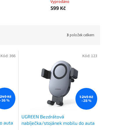
Vyprodáno
599 Kč
3
položek celkem
Kód:
366
Kód:
123
 249 Kč
1 249 Kč
–36 %
–28 %
UGREEN Bezdrátová
o auta
nabíječka/stojánek mobilu do auta