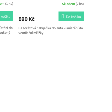
dem
(1 ks)
Skladem
(2 ks)
 košíku
Do košíku
890 Kč
ístění do
Bezdrátová nabíječka do auta - umístění do
koušený
ventilační mřížky