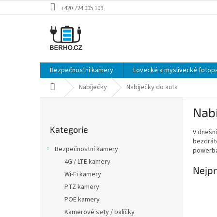
Přejít
+420 724 005 109
na
obsah
Bezpečnostní kamery
Lovecké a myslivecké fotopa
Domů
Nabíječky
Nabíječky do auta
P
Nabí
o
Přeskočit
s
Kategorie
kategorie
V dnešní
t
bezdráto
r
Bezpečnostní kamery
powerban
a
4G / LTE kamery
n
Nejpr
Wi-Fi kamery
n
í
PTZ kamery
p
POE kamery
a
Kamerové sety / balíčky