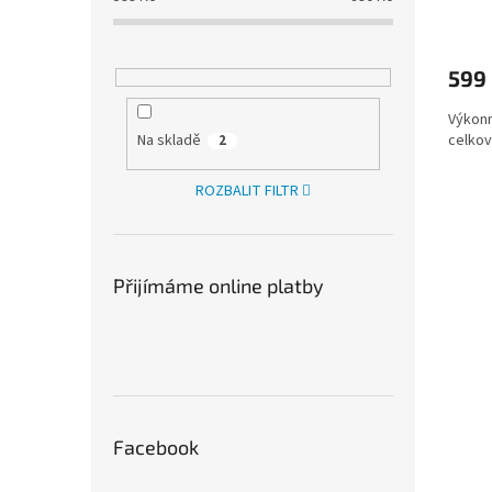
ů
599
Výkonn
celko
Na skladě
2
ROZBALIT FILTR
Přijímáme online platby
Facebook