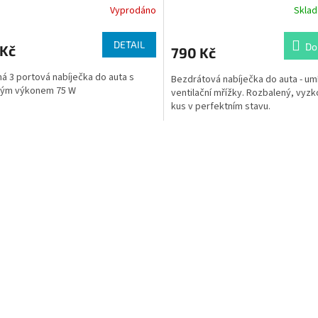
Vyprodáno
Skla
DETAIL
Do
 Kč
790 Kč
á 3 portová nabíječka do auta s
Bezdrátová nabíječka do auta - um
vým výkonem 75 W
ventilační mřížky. Rozbalený, vyz
kus v perfektním stavu.
O
v
l
á
d
a
c
í
p
r
v
k
y
v