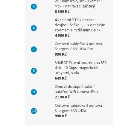
WiFi kamerový set - 8 kamer 5
Mpx + nahrávací zařízení
8 390 Kč
4G solární PTZ kamera s
dvojitou čočkou, 10x optickým
zoomem a rozlišením 6 Mpx
4 990 Kč
Cestovní nabíječka 4 portová
Shargeek GAN 100W Pro
990 Kč
SHARGE Externí pouzdro na SSD
disk - 10 Gbps, magnetické
uchycení, sada
649 Kč
Cenově dostupná solární
natáčecí WiFi kamera 4Mpx
2 190 Kč
Cestovní nabíječka 3 portová
Shargeek GAN 140W
990 Kč