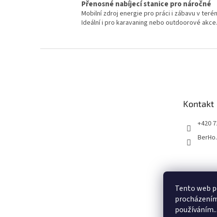
Přenosné nabíjecí stanice pro náročné
Mobilní zdroj energie pro práci i zábavu v terén
Ideální i pro karavaning nebo outdoorové akce
Z
á
p
a
t
Kontakt
í
+420 7
BerHo
Tento web po
procházením 
používáním..