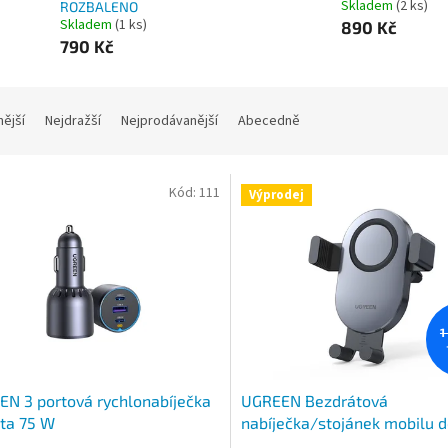
Skladem
(2 ks)
ROZBALENO
Skladem
(1 ks)
890 Kč
790 Kč
nější
Nejdražší
Nejprodávanější
Abecedně
Kód:
111
Výprodej
1
N 3 portová rychlonabíječka
UGREEN Bezdrátová
ta 75 W
nabíječka/stojánek mobilu d
- ROZBALENO