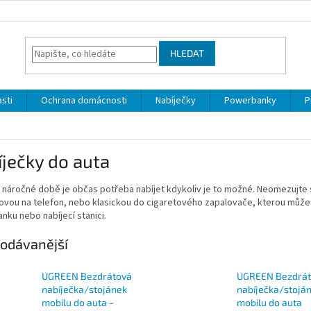
HLEDAT
sti
Ochrana domácnosti
Nabíječky
Powerbanky
P
ječky do auta
 náročné době je občas potřeba nabíjet kdykoliv je to možné. Neomezujte s
vou na telefon, nebo klasickou do cigaretového zapalovače, kterou můžete
ku nebo nabíjecí stanici.
odávanější
UGREEN Bezdrátová
UGREEN Bezdrá
nabíječka/stojánek
nabíječka/stojá
mobilu do auta -
mobilu do auta