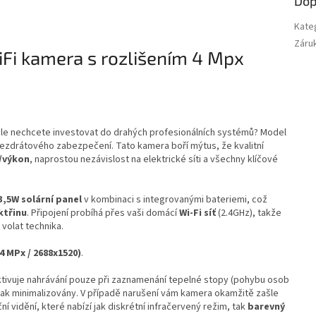
Dop
Kate
Záru
Fi kamera s rozlišením 4 Mpx
ale nechcete investovat do drahých profesionálních systémů? Model
bezdrátového zabezpečení. Tato kamera boří mýtus, že kvalitní
/výkon
, naprostou nezávislost na elektrické síti a všechny klíčové
3,5
W solární panel
v kombinaci s integrovanými bateriemi, což
ktřinu
. Připojení probíhá přes vaši domácí
Wi-Fi síť
(2.4GHz), takže
volat technika.
4 MPx /
2688x1520
)
.
aktivuje nahrávání pouze při zaznamenání tepelné stopy (pohybu osob
 tak minimalizovány. V případě narušení vám kamera okamžitě zašle
í vidění, které nabízí jak diskrétní infračervený režim, tak
barevný