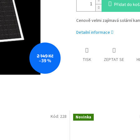
Přidat do koš
Cenově velmi zajímavá solární kam
Detailní informace
2 149 Kč
TISK
ZEPTAT SE
H
–39 %
Kód:
228
Novinka