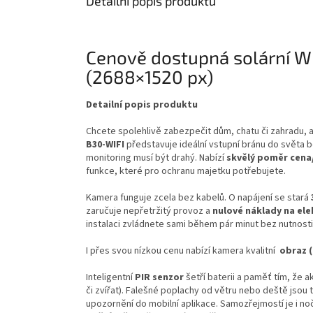
Detailní popis produktu
Cenově dostupná solární Wi
(2688×1520 px)
Detailní popis produktu
Chcete spolehlivě zabezpečit dům, chatu či zahradu, 
B30-WIFI
představuje ideální vstupní bránu do světa 
monitoring musí být drahý. Nabízí
skvělý poměr cena
funkce, které pro ochranu majetku potřebujete.
Kamera funguje zcela bez kabelů. O napájení se stará
zaručuje nepřetržitý provoz a
nulové náklady na ele
instalaci zvládnete sami během pár minut bez nutnosti 
I přes svou nízkou cenu nabízí kamera kvalitní
obraz (
Inteligentní
PIR senzor
šetří baterii a paměť tím, že 
či zvířat). Falešné poplachy od větru nebo deště jsou
upozornění do mobilní aplikace. Samozřejmostí je i nočn