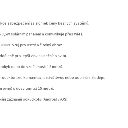
unkce zabezpečení za zlomek ceny běžných systémů.
 3,5W solárním panelem a komunikuje přes Wi-Fi.
(
2688x1520
) pro ostrý a čitelný obraz.
odděleně pro lepší zisk slunečního svitu.
 pohyb osob do vzdálenosti 12 metrů.
roduktor pro komunikaci s návštěvou nebo odehnání zloděje.
barevné) s dosvitem až 15 metrů.
ání záznamů odkudkoliv (Android / iOS).