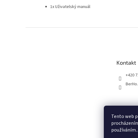
1x Uživatelský manuál
Z
á
p
a
t
Kontakt
í
+420 7
BerHo
Tento web po
procházením 
používáním..