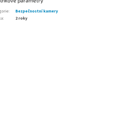
lňkové parametry
gorie
:
Bezpečnostní kamery
ka
:
2 roky