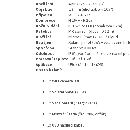
Rozlišení
4 MPx (2688x1520 px)
Objektiv
2,8 mm (úhel záběru 105°)
Připojení
Wi-Fi 2.4 GHz
Komprese
H.264+ / H.265
Noční vidění
IR + White LED (dosah cca 15 m)
Detekce
PIR senzor (dosah 0-12 m)
Úložiště
MicroSD (max 128GB) / Cloud
Napájení
Solární panel 3,5W + vestavěné bat
Spotřeba
Standby 0.003W
Odolnost
IP65 (Voděodolná pro venkovní použ
Pracovní teplota
-30°C až +60°C
Aplikace
UBox (Android / iOS)
Obsah balení:
1x WiFi kamera B30
1x Solární panel (3,5W)
1x Sada baterií (integrována)
1x Montážní sada (šroubky, držák)
1x USB nabíjecí kabel