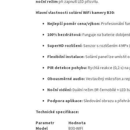
noční režim
při zapnutí LED přísvitu.
Hlavní vlastnosti solární WiFi kamery B30:
Nejlepší poměr cena/výkon:
Profesionální f
100% bezdrátová:
Funguje na baterie dobíjené
SuperHD rozlišení:
Senzor s rozlišením 4 MPx 
Flexibilní instalace:
Solární panel lze umístit 
PIR detekce pohybu:
Rychlá reakce (0,2 s) na
Obousměrné audio:
Vestavěný mikrofon a rep
Noční vidění:
Duální režim (IR černobílé + LED 
Podpora aplikace:
Sledování obrazu a přehráv
Technické specifikace:
Parametr
Hodnota
Model
B30-WIFI