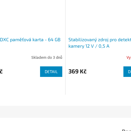
DXC paměťová karta - 64 GB
Stabilizovaný zdroj pro detek
kamery 12 V / 0,5 A
Skladem do 3 dnů
Vy
č
369 Kč
DETAIL
D