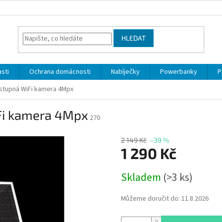
HLEDAT
sti
Ochrana domácnosti
Nabíječky
Powerbanky
P
ostupná WiFi kamera 4Mpx
Fi kamera 4Mpx
270
2 149 Kč
–39 %
1 290 Kč
Měrná
Skladem
(>3 ks)
cena:
Můžeme doručit do:
11.8.2026