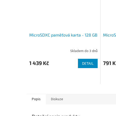
MicroSDXC paměťová karta - 128 GB
MicroS
Skladem do 3 dnů
1 439 Kč
791 K
DETAIL
Popis
Diskuze