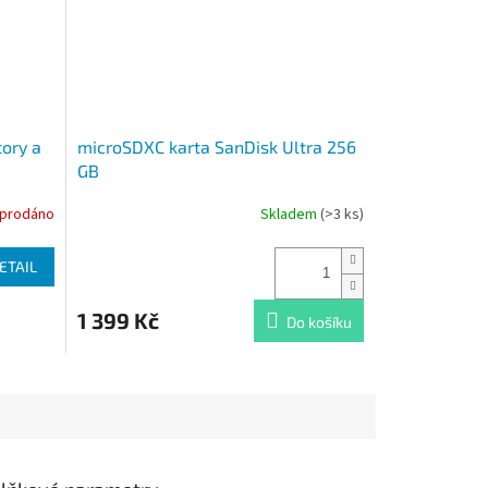
tory a
microSDXC karta SanDisk Ultra 256
GB
prodáno
Skladem
(>3 ks)
ETAIL
1 399 Kč
Do košíku