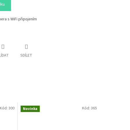
íku
era s WiFi připojením
LÍDAT
SDÍLET
Kód:
300
Kód:
365
Novinka