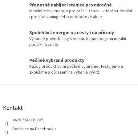
v
a
Přenosné nabíjecí stanice pro náročné
á
c
Mobilní zdroj energie pro práci i zábavu v terénu. Ideální
n
í
i pro karavaning nebo outdoorové akce.
í
p
r
v
Spolehlivá energie na cesty i do přírody
k
Výkonné powerbanky s velkou kapacitou jsou ideální
y
parťák na cesty.
v
ý
Pečlivě vybrané produkty
p
Každý produkt sami pečlivě vybíráme, testujeme a
i
zkoušíme s důrazem na výkon a výdrž.
s
u
Z
á
p
a
Kontakt
t
+420 724 005 109
í
BerHo.cz na Facebooku