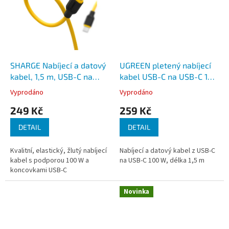
SHARGE Nabíjecí a datový
UGREEN pletený nabíjecí
kabel, 1,5 m, USB-C na
kabel USB-C na USB-C 100
USB-C, 100 W, žlutý
W 1,5 m
Vyprodáno
Vyprodáno
249 Kč
259 Kč
DETAIL
DETAIL
Kvalitní, elastický, žlutý nabíjecí
Nabíjecí a datový kabel z USB-C
kabel s podporou 100 W a
na USB-C 100 W, délka 1,5 m
koncovkami USB-C
Novinka