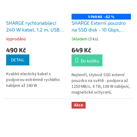
1 749 Kč
–62 %
SHARGE rychlonabíjecí
SHARGE Externí pouzdro
240 W kabel, 1,2 m, USB-C
na SSD disk - 10 Gbps,
na USB-C, žlutý
magnetické uchycení,
Vyprodáno
Skladem
(3 ks)
sada
490 Kč
649 Kč
DETAIL
Do košíku
Kvalitní elastický kabel s
Nejtenčí, stylové SSD externí
podporou extrémně rychlého
pouzdro na světě - podpora až
nabíjení až 240 W
1250 MB/s, 4 TB, 100 W nabíjení,
magnetické uchycení,
integrovaný kabel
Akce