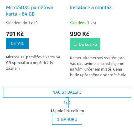
MicroSDXC paměťová
Instalace a montáž
karta - 64 GB
Skladem do 3 dnů
Skladem
(1 ks)
791 Kč
990 Kč
DETAIL
Do košíku
MicroSDXC paměťová karta 64
Kameru/kamerový systém pro
GB speciál pro nepřetržitý
Vás nastavíme a nainstalujeme
záznam
na Vámi určeném místě. Cena
bude upřesněna dodatečně dle
náročnosti instalace a místě
montáže.
NAČÍST DALŠÍ 3
S
1
2
t
O
r
15
položek celkem
v
á
l
NAHORU
n
á
k
d
o