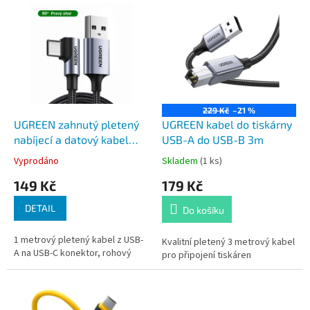
V
r
ý
o
p
d
i
u
s
k
p
t
r
ů
o
229 Kč
–21 %
d
UGREEN zahnutý pletený
UGREEN kabel do tiskárny
u
nabíjecí a datový kabel
USB-A do USB-B 3m
k
USB-A na USB-C 1 m
Vyprodáno
Skladem
(1 ks)
t
149 Kč
179 Kč
ů
DETAIL
Do košíku
1 metrový pletený kabel z USB-
Kvalitní pletený 3 metrový kabel
A na USB-C konektor, rohový
pro připojení tiskáren