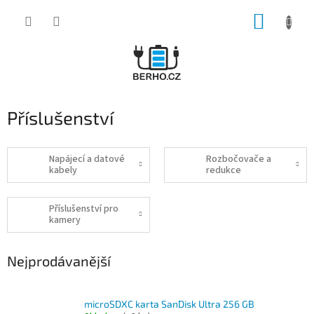
Přejít
NÁKUP
na
obsah
KOŠÍK
Příslušenství
Napájecí a datové
Rozbočovače a
kabely
redukce
Příslušenství pro
kamery
Nejprodávanější
microSDXC karta SanDisk Ultra 256 GB