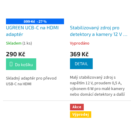
399 Kč
–27 %
UGREEN UCB-C na HDMI
Stabilizovaný zdroj pro
adaptér
detektory a kamery 12 V /
0,5 A
Skladem
(1 ks)
Vyprodáno
290 Kč
369 Kč
DETAIL
Do košíku
Malý stabilizovaný zdroj s
Skladný adaptér pro převod
napětím 12 V, proudem 0,5 A,
USB-C na HDMI
výkonem 6 W pro malé kamery
nebo domácí detektory a další
příslušenství
Akce
Výprodej