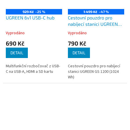
929 Kč
–25 %
1 499 Kč
–47 %
UGREEN 6v1 USB-C hub
Cestovní pouzdro pro
nabíjecí stanici UGREEN
PowerRoam GS1200
Vyprodáno
Vyprodáno
690 Kč
790 Kč
DETAIL
DETAIL
Multifunkční rozbočovač z USB-
Cestovní pouzdro pro nabíjecí
C na USB-A, HDMI a SD kartu
stanici UGREEN GS 1200 (1024
Wh)