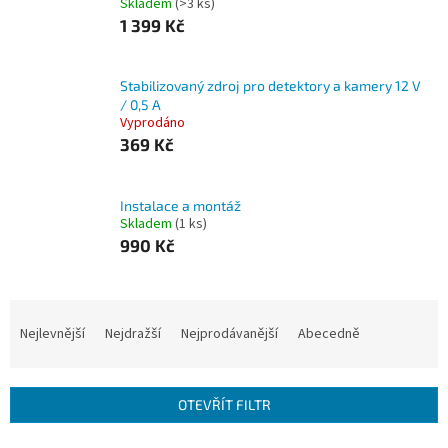
Skladem
(>3 ks)
1 399 Kč
Stabilizovaný zdroj pro detektory a kamery 12 V
/ 0,5 A
Vyprodáno
369 Kč
Instalace a montáž
Skladem
(1 ks)
990 Kč
Ř
a
Nejlevnější
Nejdražší
Nejprodávanější
Abecedně
z
e
n
OTEVŘÍT FILTR
í
p