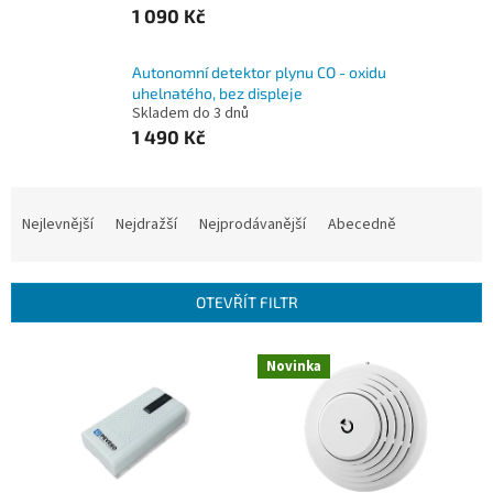
1 090 Kč
Autonomní detektor plynu CO - oxidu
uhelnatého, bez displeje
Skladem do 3 dnů
1 490 Kč
Ř
a
Nejlevnější
Nejdražší
Nejprodávanější
Abecedně
z
e
n
OTEVŘÍT FILTR
í
p
V
r
Novinka
ý
o
p
d
i
u
s
k
p
t