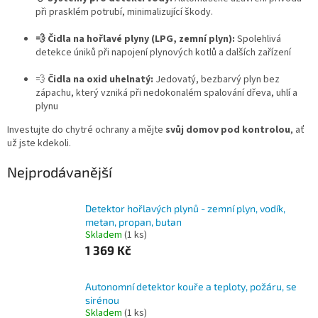
při prasklém potrubí, minimalizující škody.
💨 Čidla na hořlavé plyny (LPG, zemní plyn):
Spolehlivá
detekce úniků při napojení plynových kotlů a dalších zařízení
💨
Čidla na oxid uhelnatý:
Jedovatý, bezbarvý plyn bez
zápachu, který vzniká při nedokonalém spalování dřeva, uhlí a
plynu
Investujte do chytré ochrany a mějte
svůj domov pod kontrolou
, ať
už jste kdekoli.
Nejprodávanější
Detektor hořlavých plynů - zemní plyn, vodík,
metan, propan, butan
Skladem
(1 ks)
1 369 Kč
Autonomní detektor kouře a teploty, požáru, se
sirénou
Skladem
(1 ks)