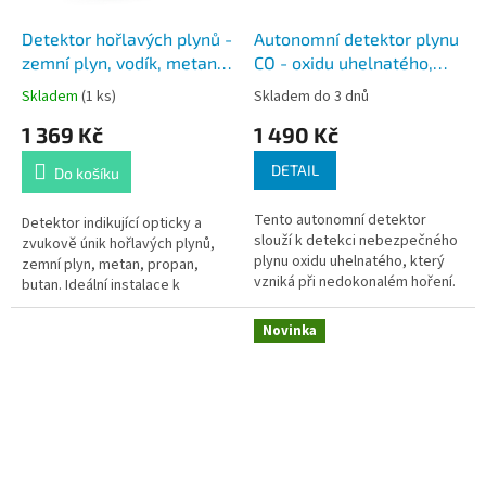
Detektor hořlavých plynů -
Autonomní detektor plynu
zemní plyn, vodík, metan,
CO - oxidu uhelnatého,
propan, butan
bez displeje
Skladem
(1 ks)
Skladem do 3 dnů
1 369 Kč
1 490 Kč
DETAIL
Do košíku
Tento autonomní detektor
Detektor indikující opticky a
slouží k detekci nebezpečného
zvukově únik hořlavých plynů,
plynu oxidu uhelnatého, který
zemní plyn, metan, propan,
vzniká při nedokonalém hoření.
butan. Ideální instalace k
Levnější verze bez displeje.
plynovým kotlům a dalším
spotřebičům využívající k hoření
Novinka
plyn.