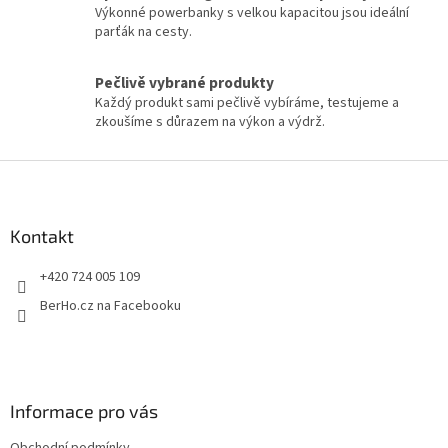
p
Výkonné powerbanky s velkou kapacitou jsou ideální
r
parťák na cesty.
v
k
y
Pečlivě vybrané produkty
v
Každý produkt sami pečlivě vybíráme, testujeme a
ý
zkoušíme s důrazem na výkon a výdrž.
p
i
Z
s
á
u
p
a
Kontakt
t
+420 724 005 109
í
BerHo.cz na Facebooku
Informace pro vás
Obchodní podmínky