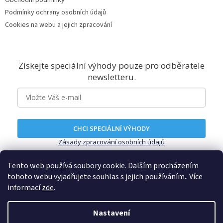
Podmínky ochrany osobních údajů
Cookies na webu a jejich zpracování
Získejte speciální výhody pouze pro odběratele
newsletteru.
CHCI SPECIÁLNÍ VÝHODY
Zásady zpracování osobních údajů
Tento web používá soubory cookie. Dalším procházením
tohoto webu vyjadřujete souhlas s jejich používáním.. Více
informací
zde
.
Nastavení
Vytvořil Shoptet