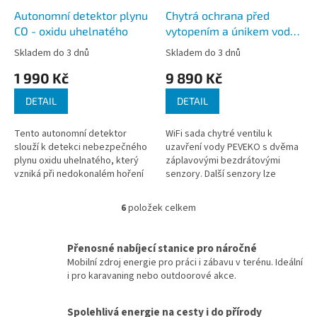
Autonomní detektor plynu
Chytrá ochrana před
CO - oxidu uhelnatého
vytopením a únikem vody
PEVEKO WiFi -
Skladem do 3 dnů
Skladem do 3 dnů
automatický uzávěr vody
1 990 Kč
9 890 Kč
DETAIL
DETAIL
Tento autonomní detektor
WiFi sada chytré ventilu k
slouží k detekci nebezpečného
uzavření vody PEVEKO s dvěma
plynu oxidu uhelnatého, který
záplavovými bezdrátovými
vzniká při nedokonalém hoření
senzory. Další senzory lze
dokoupit. Ventil má záložní
baterii, na kterou funguje až 14
6
položek celkem
O
hodin....
v
l
Přenosné nabíjecí stanice pro náročné
á
Mobilní zdroj energie pro práci i zábavu v terénu. Ideální
d
i pro karavaning nebo outdoorové akce.
a
c
í
Spolehlivá energie na cesty i do přírody