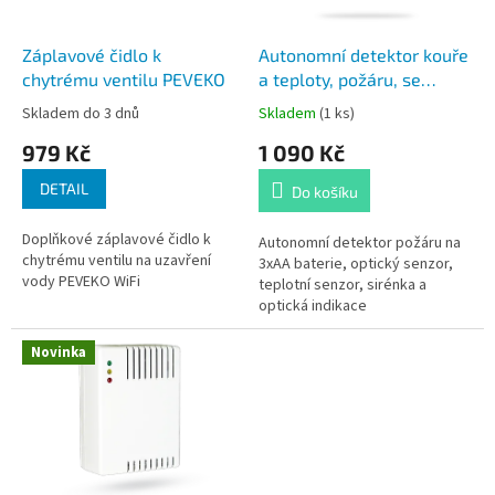
r
ů
o
d
Záplavové čidlo k
Autonomní detektor kouře
u
chytrému ventilu PEVEKO
a teploty, požáru, se
k
sirénou
Skladem do 3 dnů
Skladem
(1 ks)
t
979 Kč
1 090 Kč
ů
DETAIL
Do košíku
Doplňkové záplavové čidlo k
Autonomní detektor požáru na
chytrému ventilu na uzavření
3xAA baterie, optický senzor,
vody PEVEKO WiFi
teplotní senzor, sirénka a
optická indikace
Novinka