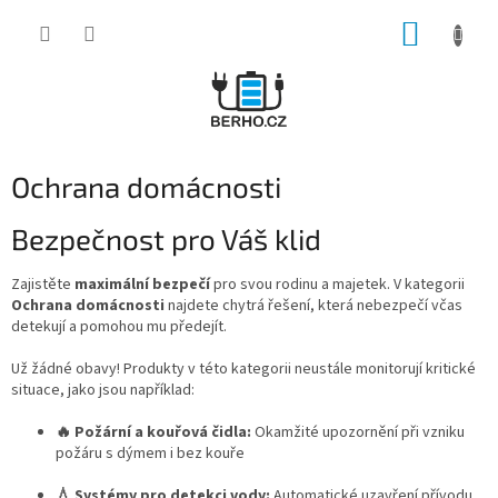
Přejít
NÁKUP
na
obsah
KOŠÍK
Ochrana domácnosti
Bezpečnost pro Váš klid
Zajistěte
maximální bezpečí
pro svou rodinu a majetek. V kategorii
Ochrana domácnosti
najdete chytrá řešení, která nebezpečí včas
detekují a pomohou mu předejít.
Už žádné obavy! Produkty v této kategorii neustále monitorují kritické
situace, jako jsou například:
🔥 Požární a kouřová čidla:
Okamžité upozornění při vzniku
požáru s dýmem i bez kouře
💧 Systémy pro detekci vody:
Automatické uzavření přívodu