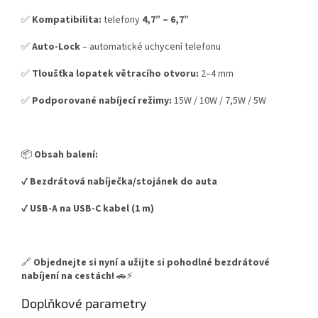
✅
Kompatibilita:
telefony
4,7” – 6,7”
✅
Auto-Lock
– automatické uchycení telefonu
✅
Tloušťka lopatek větracího otvoru:
2–4 mm
✅
Podporované nabíjecí režimy:
15W / 10W / 7,5W / 5W
📦
Obsah balení:
✔️
Bezdrátová nabíječka/stojánek do auta
✔️
USB-A na USB-C kabel (1 m)
🔗
Objednejte si nyní a užijte si pohodlné bezdrátové
nabíjení na cestách!
🚗⚡
Doplňkové parametry