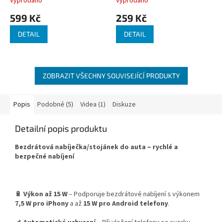
Vyprodáno
Vyprodáno
599 Kč
259 Kč
DETAIL
DETAIL
ZOBRAZIT VŠECHNY SOUVISEJÍCÍ PRODUKTY
Popis
Podobné (5)
Videa (1)
Diskuze
Detailní popis produktu
Bezdrátová nabíječka/stojánek do auta – rychlé a
bezpečné nabíjení
🔋
Výkon až 15 W
– Podporuje bezdrátové nabíjení s výkonem
7,5 W pro iPhony
a až
15 W pro Android telefony
.