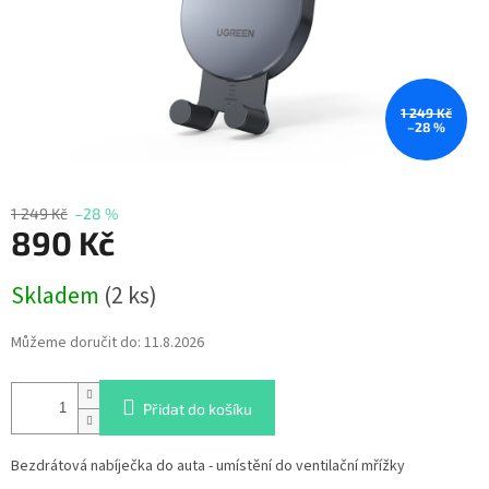
1 249 Kč
–28 %
1 249 Kč
–28 %
890 Kč
Měrná
Skladem
(2 ks)
cena:
Můžeme doručit do:
11.8.2026
Přidat do košíku
Bezdrátová nabíječka do auta - umístění do ventilační mřížky