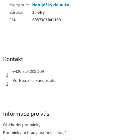
Kategorie
:
Nabíječky do auta
Záruka
:
2 roky
EAN
:
6957303841189
Z
á
p
a
Kontakt
t
+420 724 005 109
í
BerHo.cz na Facebooku
Informace pro vás
Obchodní podmínky
Podmínky ochrany osobních údajů