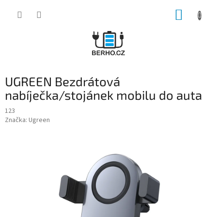
Přejít
NÁKUP
na
obsah
KOŠÍK
UGREEN Bezdrátová
nabíječka/stojánek mobilu do auta
123
Značka:
Ugreen