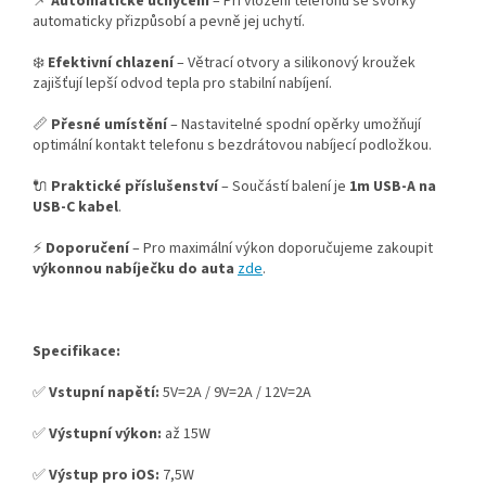
📌
Automatické uchycení
– Při vložení telefonu se svorky
automaticky přizpůsobí a pevně jej uchytí.
❄️
Efektivní chlazení
– Větrací otvory a silikonový kroužek
zajišťují lepší odvod tepla pro stabilní nabíjení.
📏
Přesné umístění
– Nastavitelné spodní opěrky umožňují
optimální kontakt telefonu s bezdrátovou nabíjecí podložkou.
🔌
Praktické příslušenství
– Součástí balení je
1m USB-A na
USB-C kabel
.
⚡
Doporučení
– Pro maximální výkon doporučujeme zakoupit
výkonnou nabíječku do auta
zde
.
Specifikace:
✅
Vstupní napětí:
5V=2A / 9V=2A / 12V=2A
✅
Výstupní výkon:
až 15W
✅
Výstup pro iOS:
7,5W