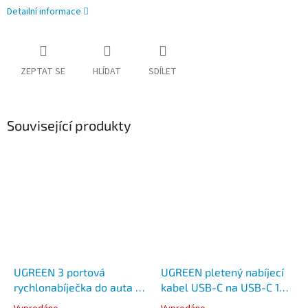
Detailní informace
ZEPTAT SE
HLÍDAT
SDÍLET
Související produkty
UGREEN 3 portová
UGREEN pletený nabíjecí
rychlonabíječka do auta 75
kabel USB-C na USB-C 100
W
W 1,5 m