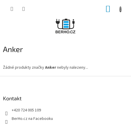
Přejít
NÁKUP
na
obsah
KOŠÍK
Anker
Žádné produkty značky
Anker
nebyly nalezeny...
Z
á
p
a
Kontakt
t
+420 724 005 109
í
BerHo.cz na Facebooku