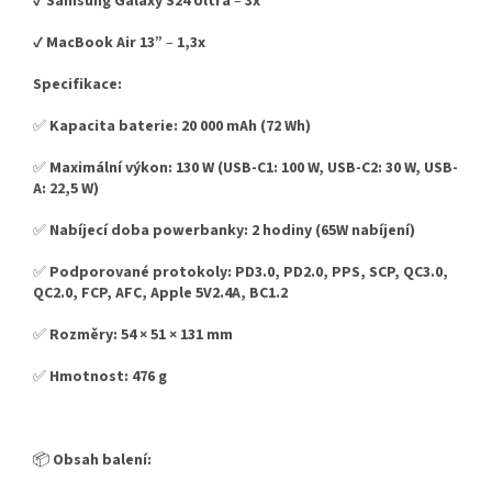
✔️
Samsung Galaxy S24 Ultra
–
3x
✔️
MacBook Air 13”
–
1,3x
Specifikace:
✅
Kapacita baterie:
20 000 mAh (72 Wh)
✅
Maximální výkon:
130 W (USB-C1: 100 W, USB-C2: 30 W, USB-
A: 22,5 W)
✅
Nabíjecí doba powerbanky:
2 hodiny (65W nabíjení)
✅
Podporované protokoly:
PD3.0, PD2.0, PPS, SCP, QC3.0,
QC2.0, FCP, AFC, Apple 5V2.4A, BC1.2
✅
Rozměry:
54 × 51 × 131 mm
✅
Hmotnost:
476 g
📦
Obsah balení: