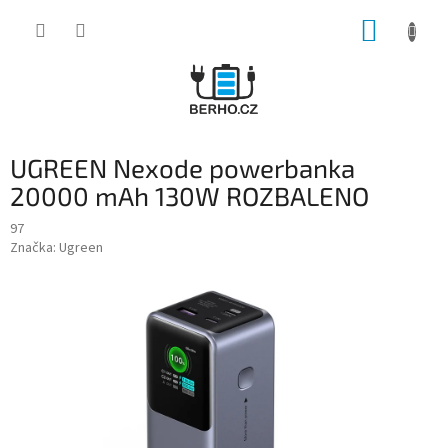
Přejít
NÁKUP
na
obsah
KOŠÍK
UGREEN Nexode powerbanka
20000 mAh 130W ROZBALENO
97
Značka:
Ugreen