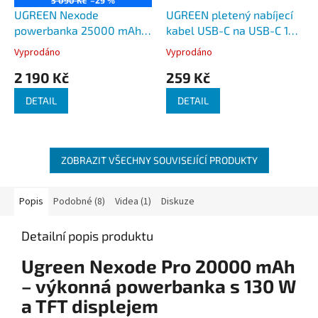
UGREEN Nexode
UGREEN pletený nabíjecí
powerbanka 25000 mAh
kabel USB-C na USB-C 100
200W
W 1,5 m
Vyprodáno
Vyprodáno
2 190 Kč
259 Kč
DETAIL
DETAIL
ZOBRAZIT VŠECHNY SOUVISEJÍCÍ PRODUKTY
Popis
Podobné (8)
Videa (1)
Diskuze
Detailní popis produktu
Ugreen Nexode Pro 20000 mAh
– výkonná powerbanka s 130 W
a TFT displejem