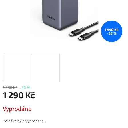
1 990 Kč
–35 %
1 990 Kč
–35 %
1 290 Kč
Měrná
Vyprodáno
cena:
Položka byla vyprodána…