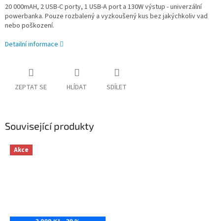
20 000mAH, 2 USB-C porty, 1 USB-A port a 130W výstup - univerzální
powerbanka. Pouze rozbalený a vyzkoušený kus bez jakýchkoliv vad
nebo poškození.
Detailní informace
ZEPTAT SE
HLÍDAT
SDÍLET
Související produkty
Akce
3 090 Kč
–29 %