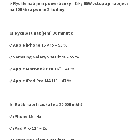
⚡
Rychlé nabíjení powerbanky
– Díky
65W vstupu ji nabijete
na 100 % za pouhé 2 hodiny
.
📊
Rychlost nabíjení (30 minut):
✔️
Apple iPhone 15 Pro
–
55 %
✔️
Samsung Galaxy S24 Ultra
–
55 %
✔️
Apple MacBook Pro 16”
–
43 %
✔️
Apple iPad Pro M4 11”
–
47 %
🔋
Kolik nabití získáte z 20 000 mAh?
✔️
iPhone 15
–
4x
✔️
iPad Pro 11”
–
2x