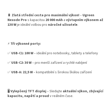
🔋
Zlatá střední cesta pro maximální výkon!
–
Ugreen
Nexode Pro
s kapacitou
20 000 mAh
a
výstupním výkonem až
130 W
je ideální volbou pro
náročné uživatele
.
⚡
Tři výkonné porty:
✅
USB-C1:
100 W
– ideální pro notebooky, tablety a telefony
✅
USB-C2:
30 W
– pro menší zařízení a rychlé nabíjení
✅
USB-A:
22,5 W
– kompatibilní s širokou škálou zařízení
🖥️
Vylepšený TFT displej
– Sledujte
aktuální výkon, zbývající
kapacitu, napětí a proud
v reálném čase.