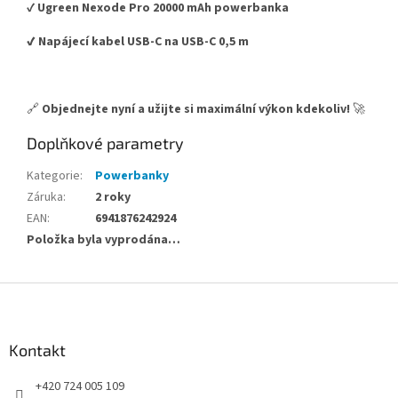
✔️
Ugreen Nexode Pro 20000 mAh powerbanka
✔️ Napájecí kabel USB-C na USB-C 0,5 m
🔗
Objednejte nyní a užijte si maximální výkon kdekoliv!
🚀
Doplňkové parametry
Kategorie
:
Powerbanky
Záruka
:
2 roky
EAN
:
6941876242924
Položka byla vyprodána…
Z
á
p
a
Kontakt
t
+420 724 005 109
í