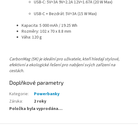
USB-C: 5V=3A 9V=2.2A 12V=1.67A (20 W Max)
USB-C + Bezdrát: 5V=3A (15 W Max)
Kapacita: 5 000 mAh / 19.25 Wh
Rozměry: 102 x 70 x 8.8 mm
Váha: 120 g
CarbonMag (5K) je ideální pro uživatele, kteří hledají stylové,
efektivní a ekologické řešení pro nabíjení svých zařízení na
cestách.
Doplňkové parametry
Kategorie
:
Powerbanky
Záruka
:
2 roky
Položka byla vyprodána…
Z
á