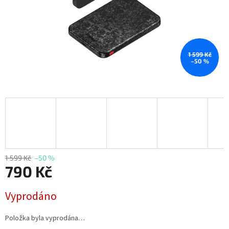
1 599 Kč
–50 %
1 599 Kč
–50 %
790 Kč
Měrná
Vyprodáno
cena:
Položka byla vyprodána…