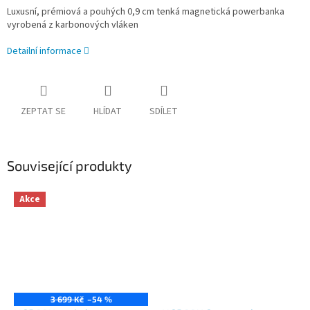
Luxusní, prémiová a pouhých 0,9 cm tenká magnetická powerbanka
vyrobená z karbonových vláken
Detailní informace
ZEPTAT SE
HLÍDAT
SDÍLET
Související produkty
Akce
3 699 Kč
–54 %