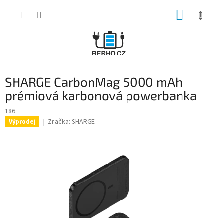
Přejít
NÁKUP
na
obsah
KOŠÍK
SHARGE CarbonMag 5000 mAh
prémiová karbonová powerbanka
186
Značka:
SHARGE
Výprodej