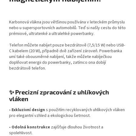
Karbonová vlákna jsou většinou používána v leteckém průmyslu
nebo u supersportovních automobilů. Teď si našly cestu do této
prémiové, ultratenké a ultralehké powerbanky.
Telefon můžete nabíjet pouze bezdrátově (7,5/15 W) nebo USB-
C kabelem (20 W), případně dvě zařízení zároveň. Powerbanka
umí také obousměrné nabíjení, takže můžete nabíječkou
doplňovat energii do powerbanky, zatímco ona dobíjí
bezdrátově telefon.
✨ Precizní zpracování z uhlíkových
vláken
•
Exkluzivní design
s použitím recyklovaných uhlíkových vláken
pro elegantní vzhled a ekologickou šetrnost.
•
Odolná konstrukce
zajišťuje dlouhou životnost a
spolehlivost.