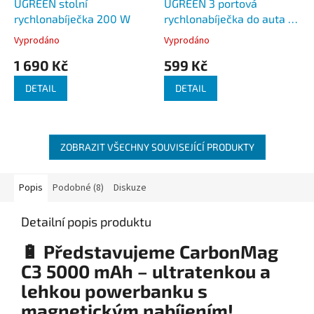
UGREEN stolní
UGREEN 3 portová
rychlonabíječka 200 W
rychlonabíječka do auta 75
W
Vyprodáno
Vyprodáno
1 690 Kč
599 Kč
DETAIL
DETAIL
ZOBRAZIT VŠECHNY SOUVISEJÍCÍ PRODUKTY
Popis
Podobné (8)
Diskuze
Detailní popis produktu
🔋 Představujeme CarbonMag
C3 5000 mAh – ultratenkou a
lehkou powerbanku s
magnetickým nabíjením!