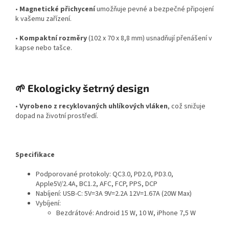
•
Magnetické přichycení
umožňuje pevné a bezpečné připojení
k vašemu zařízení.
•
Kompaktní rozměry
(102 x 70 x 8,8 mm) usnadňují přenášení v
kapse nebo tašce.
🌱 Ekologicky šetrný design
•
Vyrobeno z recyklovaných uhlíkových vláken
, což snižuje
dopad na životní prostředí.
Specifikace
Podporované protokoly: QC3.0, PD2.0, PD3.0,
Apple5V/2.4A, BC1.2, AFC, FCP, PPS, DCP
Nabíjení: USB-C: 5V=3A 9V=2.2A 12V=1.67A (20W Max)
Vybíjení:
Bezdrátové: Android 15 W, 10 W, iPhone 7,5 W