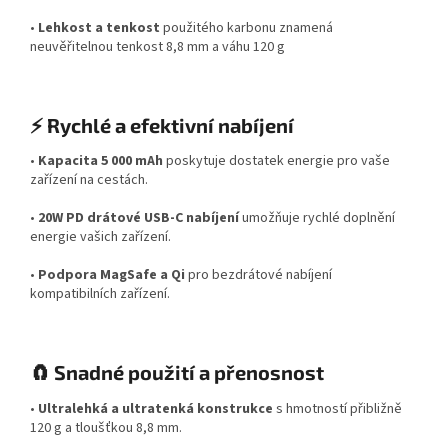
•
Lehkost a tenkost
použitého karbonu znamená
neuvěřitelnou tenkost 8,8 mm a váhu 120 g
⚡ Rychlé a efektivní nabíjení
•
Kapacita 5 000 mAh
poskytuje dostatek energie pro vaše
zařízení na cestách.
•
20W PD drátové USB-C nabíjení
umožňuje rychlé doplnění
energie vašich zařízení.
•
Podpora MagSafe a Qi
pro bezdrátové nabíjení
kompatibilních zařízení.
🧲 Snadné použití a přenosnost
•
Ultralehká a ultratenká konstrukce
s hmotností přibližně
120 g a tloušťkou 8,8 mm.